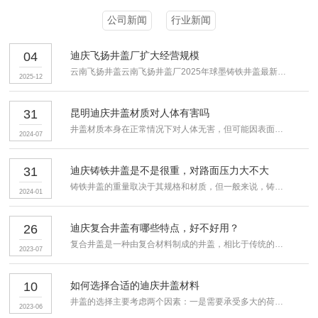
公司新闻
行业新闻
04
迪庆飞扬井盖厂扩大经营规模
云南飞扬井盖云南飞扬井盖厂2025年球墨铸铁井盖最新仓储达8...
2025-12
31
昆明迪庆井盖材质对人体有害吗
井盖材质本身在正常情况下对人体无害，但可能因表面涂层、添加剂...
2024-07
31
迪庆铸铁井盖是不是很重，对路面压力大不大
铸铁井盖的重量取决于其规格和材质，但一般来说，铸铁井盖比较重...
2024-01
26
迪庆复合井盖有哪些特点，好不好用？
复合井盖是一种由复合材料制成的井盖，相比于传统的铸铁井盖具有...
2023-07
10
如何选择合适的迪庆井盖材料
井盖的选择主要考虑两个因素：一是需要承受多大的荷载和压力，二...
2023-06